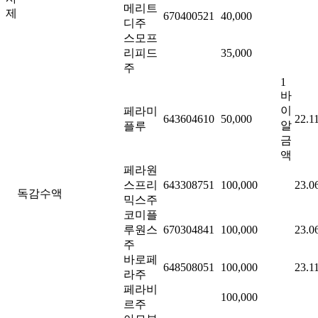
메리트
제
670400521
40,000
디주
스모프
리피드
35,000
주
1
바
이
페라미
643604610
50,000
22.1
알
플루
금
액
페라원
스프리
643308751
100,000
23.0
독감수액
믹스주
코미플
루원스
670304841
100,000
23.0
주
바로페
648508051
100,000
23.1
라주
페라비
100,000
르주