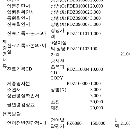
영문진단서
상병(O)
PDE010001
20,000
입퇴원확인서
상병(X)
PDZ090002
3,000
통원확인서
상병(X)
PDZ090004
3,000
진료확인서
상병(X)
PDZ090007
3,000
장당가
진료기록사본1~5매
PDZ110101
1,000
격
제
6장이상
진료기록사본6매이
증
의 장당
PDZ110102
100
상
명
21.0
가격
서
방사선,
류
초음파
진료기록CD
PDZ110004
10,000
CD
COPY
제증명사본
PDZ160000
1,000
소견서
상병(X)
3,000
상급병실확인서
3,000
초진
50,000
골연령감정료
재진
20,000
행동발달
언어발
1
언어전반진단검사1
FZ6890
150,000
21.0
회
달평가