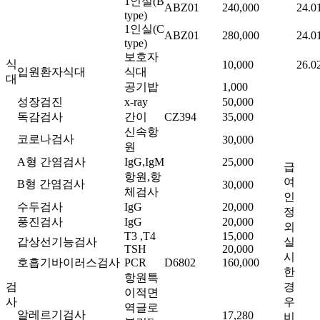
1인실(B
ABZ01
240,000
24.0
type)
1인실(C
ABZ01
280,000
24.0
type)
보호자
식
10,000
26.0
입원환자식대
식대
대
공기밥
1,000
성장검진
x-ray
50,000
독감검사
간이
CZ394
35,000
신속항
코로나검사
30,000
원
A형 간염검사
IgG,IgM
25,000
급
항원,항
여
B형 간염검사
30,000
체검사
인
수두검사
IgG
20,000
정
풍진검사
IgG
20,000
외
T3 ,T4
15,000
갑상선기능검사
실
TSH
20,000
시
호흡기바이러스검사
PCR
D6802
160,000
한
항원특
검
경
이적면
사
우
역글로
알레르기검사
17,280
비