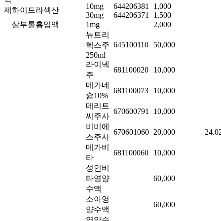
10mg
644206381
1,000
제
하이드라섹산
30mg
644206371
1,500
살부톨흡입액
1mg
2,000
뉴트리
645100110
50,000
헥스주
250ml
라이넥
681100020
10,000
주
메가네
681100073
10,000
슘10%
메리트
670600791
10,000
씨주사
비비에
670601060
20,000
24.0
스주사
메가비
681100060
10,000
타
성인비
타영양
60,000
수액
소아영
60,000
양수액
영양수