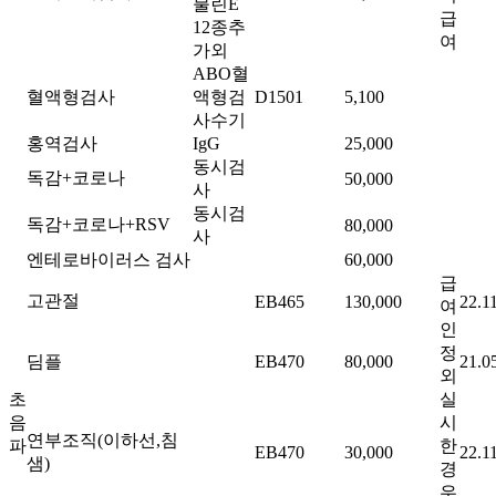
불린E
급
12종추
여
가외
ABO혈
혈액형검사
액형검
D1501
5,100
사수기
홍역검사
IgG
25,000
동시검
독감+코로나
50,000
사
동시검
독감+코로나+RSV
80,000
사
엔테로바이러스 검사
60,000
급
고관절
EB465
130,000
22.1
여
인
정
딤플
EB470
80,000
21.0
외
초
실
음
시
연부조직(이하선,침
파
한
EB470
30,000
22.1
샘)
경
우