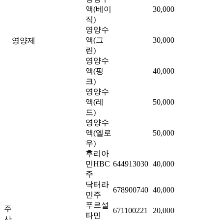
액(베이
30,000
직)
영양수
액(그
30,000
영양제
린)
영양수
액(핑
40,000
크)
영양수
액(레
50,000
드)
영양수
액(옐로
50,000
우)
후리아
민HBC
644913030
40,000
주
닥터라
678900740
40,000
민주
푸르설
주
671100221
20,000
타민
사