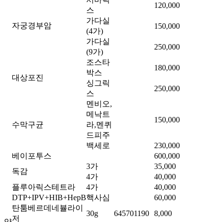
120,000
스
가다실
자궁경부암
150,000
(4가)
가다실
250,000
(9가)
조스타
180,000
박스
대상포진
싱그릭
250,000
스
멘비오,
메낙트
150,000
수막구균
라,멘퀴
드피주
백세로
230,000
베이포투스
600,000
3가
35,000
독감
4가
40,000
플루아릭스테트라
4가
40,000
DTP+IPV+HIB+HepB
핵사심
60,000
탄툼베르데네뷸라이
30g
645701190
8,000
저
약