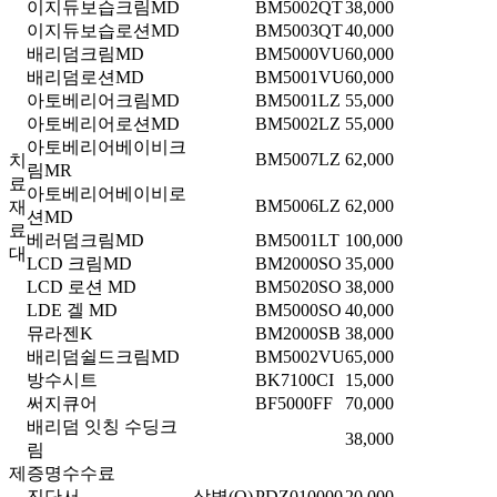
이지듀보습크림MD
BM5002QT
38,000
이지듀보습로션MD
BM5003QT
40,000
배리덤크림MD
BM5000VU
60,000
배리덤로션MD
BM5001VU
60,000
아토베리어크림MD
BM5001LZ
55,000
아토베리어로션MD
BM5002LZ
55,000
아토베리어베이비크
BM5007LZ
62,000
치
림MR
료
아토베리어베이비로
BM5006LZ
62,000
재
션MD
료
베러덤크림MD
BM5001LT
100,000
대
LCD 크림MD
BM2000SO
35,000
LCD 로션 MD
BM5020SO
38,000
LDE 겔 MD
BM5000SO
40,000
뮤라젠K
BM2000SB
38,000
배리덤쉴드크림MD
BM5002VU
65,000
방수시트
BK7100CI
15,000
써지큐어
BF5000FF
70,000
배리덤 잇칭 수딩크
38,000
림
제증명수수료
진단서
상병(O)
PDZ010000
20,000