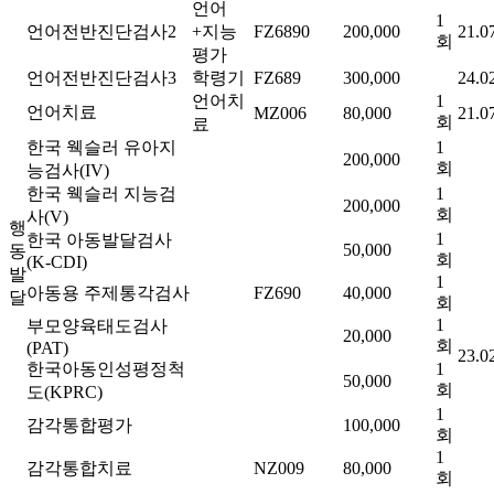
언어
1
언어전반진단검사2
+지능
FZ6890
200,000
21.0
회
평가
언어전반진단검사3
학령기
FZ689
300,000
24.0
언어치
1
언어치료
MZ006
80,000
21.0
회
료
한국 웩슬러 유아지
1
200,000
회
능검사(IV)
한국 웩슬러 지능검
1
200,000
회
사(V)
행
1
한국 아동발달검사
50,000
동
회
(K-CDI)
발
1
아동용 주제통각검사
FZ690
40,000
달
회
1
부모양육태도검사
20,000
회
(PAT)
23.0
한국아동인성평정척
1
50,000
회
도(KPRC)
1
감각통합평가
100,000
회
1
감각통합치료
NZ009
80,000
회