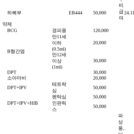
비
급
하복부
EB444
50,000
24.1
여
약제
BCG
경피용
120,000
만11세
20,000
이하
(0.5ml)
B형간염
만12세
30,000
이상
(1ml)
DPT
30,000
소아마비
20,000
테트락
DPT+IPV
50,000
심
펜탁심
50,000
DPT+IPV+HIB
인판릭
50,000
스
파
상
풍,