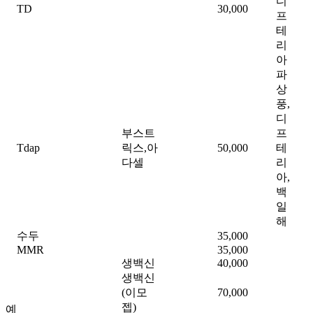
디
TD
30,000
프
테
리
아
파
상
풍,
디
부스트
프
Tdap
릭스,아
50,000
테
다셀
리
아,
백
일
해
수두
35,000
MMR
35,000
생백신
40,000
생백신
(이모
70,000
젭)
예