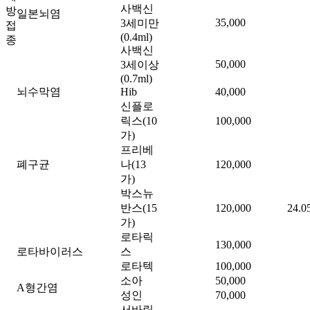
사백신
방
일본뇌염
35,000
3세미만
접
(0.4ml)
종
사백신
50,000
3세이상
(0.7ml)
뇌수막염
Hib
40,000
신플로
릭스(10
100,000
가)
프리베
폐구균
나(13
120,000
가)
박스뉴
반스(15
120,000
24.0
가)
로타릭
130,000
로타바이러스
스
로타텍
100,000
소아
50,000
A형간염
성인
70,000
서바릭