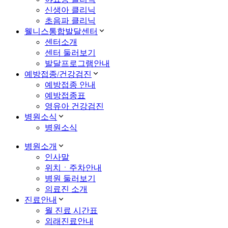
신생아 클리닉
초음파 클리닉
웰니스통합발달센터
센터소개
센터 둘러보기
발달프로그램안내
예방접종/건강검진
예방접종 안내
예방접종표
영유아 건강검진
병원소식
병원소식
병원소개
인사말
위치ㆍ주차안내
병원 둘러보기
의료진 소개
진료안내
월 진료 시간표
외래진료안내