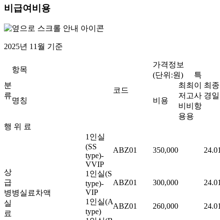
비급여비용
2025년 11월 기준
가격정보
항목
(단위:원)
특
분
최
최
이
최종
코드
류
저
고
사
경일
명칭
비용
비
비
항
용
용
행 위 료
1인실
(SS
ABZ01
350,000
24.0
type)-
VVIP
상
1인실(S
급
ABZ01
300,000
24.0
type)-
VIP
병
병실료차액
1인실(A
실
ABZ01
260,000
24.0
type)
료